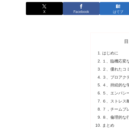
X
Facebook
はてブ
目
はじめに
１、臨機応変
２、優れたコ
３、プロアク
４、持続的な
５、エンパシ
６、ストレス
７，チームプ
８、倫理的な
まとめ