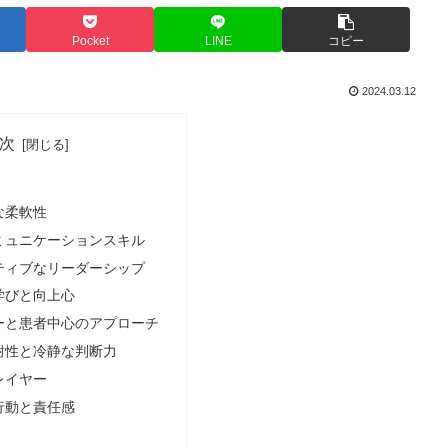
Pocket
LINE
コピー
2024.03.12
次
な柔軟性
ミュニケーションスキル
ティブなリーダーシップ
学びと向上心
ーと患者中心のアプローチ
耐性と冷静な判断力
レイヤー
行動と責任感