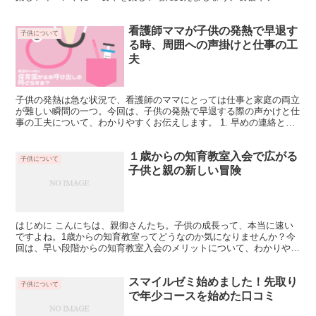
ルクロスを使ったり、食事中に家族でおしゃべりをする...
看護師ママが子供の発熱で早退す
子供について
る時、周囲への声掛けと仕事の工
夫
子供の発熱は急な状況で、看護師のママにとっては仕事と家庭の両立
が難しい瞬間の一つ。今回は、子供の発熱で早退する際の声かけと仕
事の工夫について、わかりやすくお伝えします。 1. 早めの連絡と理
解を得る 子供が発熱した場合、早めに上司や同...
１歳からの知育教室入会で広がる
子供について
子供と親の新しい冒険
はじめに こんにちは、親御さんたち。子供の成長って、本当に速い
ですよね。1歳からの知育教室ってどうなのか気になりませんか？今
回は、早い段階からの知育教室入会のメリットについて、わかりやす
くお伝えします。 1. 脳のバンバン成長！ 1歳のお子...
スマイルゼミ始めました！先取り
子供について
で年少コースを始めた口コミ