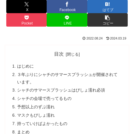
X
Facebook
はてブ
Pocket
LINE
コピー
2022.08.24
2024.03.19
目次
はじめに
３年ぶりにシャチのサマースプラッシュが開催されて
います。
シャチのサマースプラッシュはびしょ濡れ必須
シャチの会場で売ってるもの
予想以上のずぶ濡れ
マスクもびしょ濡れ
持っていけばよかったもの
まとめ