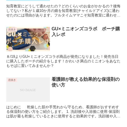
知育教室にどうして通わせたの？どのくらいのお金がかかるの？後悔
してない？私が１歳10か月の娘を知育教室(チャイルドアイズ)に通わ
せたのには理由があります。フルタイムママこそ知育教室に通わせる
ことであるものが買えます。それは一体なんでしょう？
GU×ミニオンズコラボ ポーチ購
息抜き
入レポ
８/19よりGU×ミニオンズコラボ商品が発売になりました！発売当日
に購入したポーチの紹介をします！かわいさ満点のミニオンをあなた
もそばに置いてみませんか？
看護師が教える効果的な保湿剤の
息抜き
使い方
はじめに 乾燥した肌や手荒れから守るため、看護師がおすすめす
る保湿剤の使い方をご紹介します。 1. 洗顔後や入浴後に使用 保湿剤
は肌が最も乾燥しているときに使用すると効果的です。洗顔後や入浴
後、水分が蒸発する前に塗ることで、潤いをしっか...